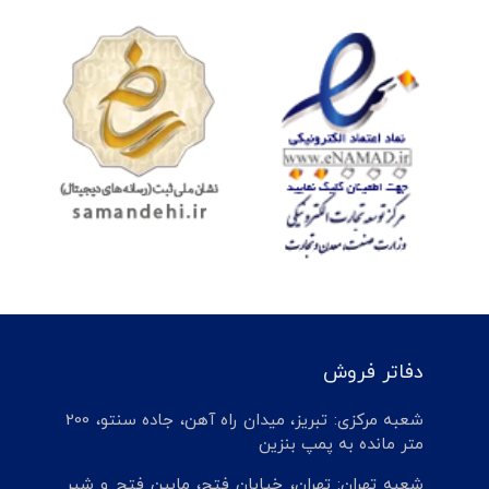
دفاتر فروش
شعبه مرکزی: تبریز، میدان راه آهن، جاده سنتو، 200
متر مانده به پمپ بنزین
شعبه تهران: تهران، خیابان فتح، مابین فتح و شیر