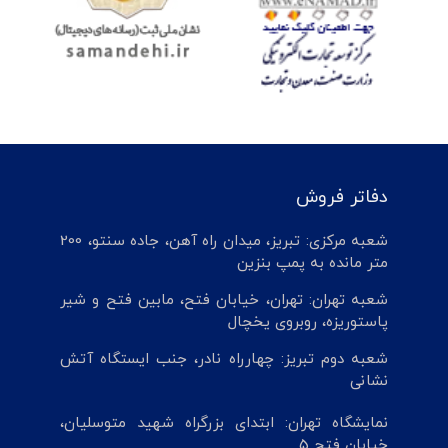
دفاتر فروش
شعبه مرکزی: تبریز، میدان راه آهن، جاده سنتو، 200
متر مانده به پمپ بنزین
شعبه تهران: تهران، خیابان فتح، مابین فتح و شیر
پاستوریزه، روبروی یخچال
شعبه دوم تبریز: چهارراه نادر، جنب ایستگاه آتش
نشانی
نمایشگاه تهران: ابتدای بزرگراه شهید متوسلیان،
خیابان فتح 5