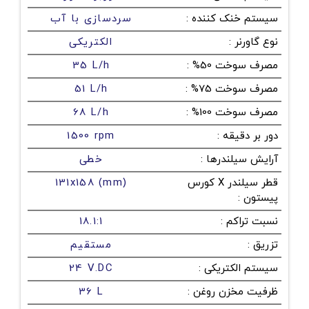
سیستم خنک کننده
:
سردسازی با آب
نوع گاورنر
:
الکتریکی
مصرف سوخت 50%
:
35 L/h
مصرف سوخت 75%
:
51 L/h
مصرف سوخت 100%
:
68 L/h
دور بر دقیقه
:
1500 rpm
آرایش سیلندرها
:
خطی
قطر سیلندر X کورس
131x158 (mm)
پیستون
:
نسبت تراکم
:
18.1:1
تزریق
:
مستقیم
سیستم الکتریکی
:
24 V.DC
ظرفیت مخزن روغن
:
36 L