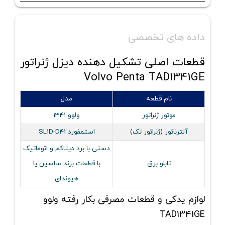
داده های تخصصی
قطعات اصلی تشکیل دهنده دیزل ژنراتور
Volvo Penta TAD1341GE
نام قطعه
مدل
موتور ژنراتور
ولوو 1341
آلترناتور (ژنراتور تک)
استمفورد SL1D-D41
دستی با برد دیتاکم و اتوماتیک
تابلو برق
با قطعات برند ساسین یا
هیوندای
لوازم یدکی و قطعات مصرفی بکار رفته ولوو
TAD1341GE