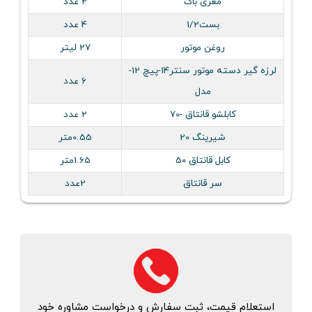
مغزی باک
2 عدد
بست1/2
4 عدد
روغن موتور
27 لیتر
لرزه گير دسته موتور سنتر14-پيچ 12-
6 عدد
مدل
کابلشو قانتاق -70
2 عدد
شیرینگ 20
0.55متر
کابل قانتاق 50
1.65متر
سر قانتاق
2عدد
استعلام قیمت، ثبت سفارش و درخواست مشاوره خود