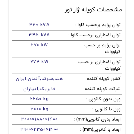
مشخصات کوپله ژنراتور
توان پرایم برحسب کاوا
:
330 kVA
توان اضطراری برحسب کاوا
:
345 kVA
توان پرایم بر حسب
270 kW
کیلووات
:
توان اضطراری بر حسب
274 kW
کیلووات
:
کشور کوپله کننده
:
هند,سوئد,آلمان,ایران
شرکت کوپله کننده
:
فابریک,آبیاران
وزن بدون کانوپی
:
2650 kg
وزن با کانوپی
:
3000 kg
ابعاد بدون کانوپی(mm)
:
3000×1880×1400
ابعاد با کانوپی(mm)
:
3900×2350×1400