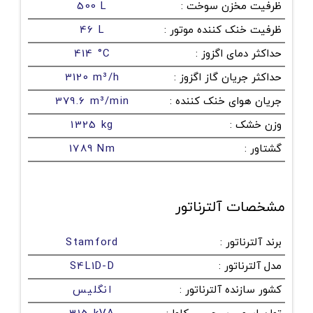
ظرفیت مخزن سوخت
:
500 L
ظرفیت خنک کننده موتور
:
46 L
حداکثر دمای اگزوز
:
414 °C
حداکثر جریان گاز اگزوز
:
3120 m³/h
جریان هوای خنک کننده
:
379.6 m³/min
وزن خشک
:
1325 kg
گشتاور
:
1789 Nm
مشخصات آلترناتور
برند آلترناتور
:
Stamford
مدل آلترناتور
:
S4L1D-D
کشور سازنده آلترناتور
:
انگلیس