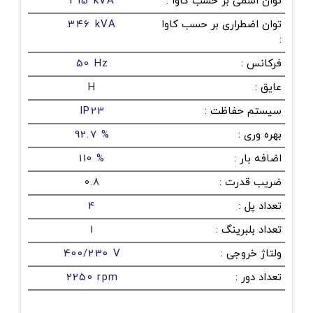
توان اسمی بر حسب کاوا
:
315 kVA
توان اضطراری بر حسب کاوا
346 kVA
:
فرکانس
:
50 Hz
عایق
:
H
سیستم حفاظت
:
IP23
بهره وری
:
92.7 %
اضافه بار
:
110 %
ضریب قدرت
:
0.8
تعداد پل
:
4
تعداد بلبرینگ
:
1
ولتاژ خروجی
:
400/230 V
تعداد دور
:
2250 rpm