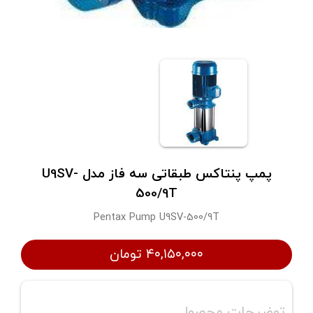
پمپ پنتاکس طبقاتی سه فاز مدل U9SV-
500/9T
Pentax Pump U9SV-500/9T
۴۰,۱۵۰,۰۰۰ تومان
توضیحات محصول