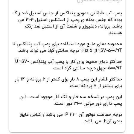
پمپ آب طبقاتی عمودی پنتاکس از جنس استیل ضد زنگ
بوده که جنس بدنه ی پمپ از استنلس استیل 304 می
باشد. پروانه، دیفیوزر و شفت آن از استیل ضد زنگ
هستند.
محدوده دمای مایع مورد استفاده برای
پمپ آب پنتاکس
U
9SV-500/9T
از 5 تا90 درجه سانتی گراد می تواند باشد.
حداکثر دمای محیط برای کار با پمپ آب پنتاکس
U 9SV-
500/9T
،چهل
درجه سانتی گراد است.
حداکثر فشار این پمپ 8 بار برای کمتر از 6 پروانه و 14 بار
برای بیشتر از 7 پروانه است.
این پمپ در نسخه سه فاز و تک فاز موجود است . این
پمپ دارای دور موتور 2900 دور است.
درجه حفاظت موتور آن IP 44 می باشد و کلاس عایق
بندی آنF می باشد.