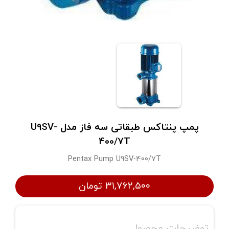
پمپ پنتاکس طبقاتی سه فاز مدل U9SV-
400/7T
Pentax Pump U9SV-400/7T
۳۱,۷۶۲,۵۰۰ تومان
توضیحات محصول