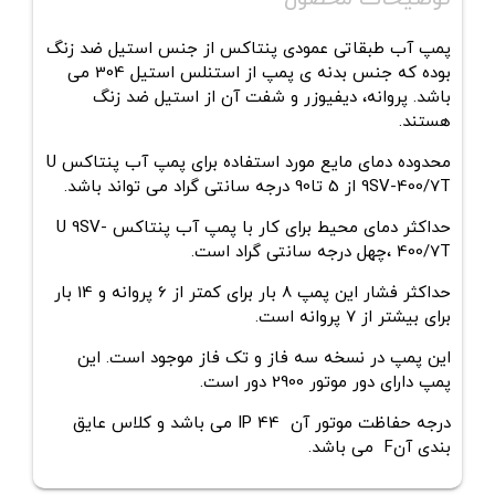
پمپ آب طبقاتی عمودی پنتاکس از جنس استیل ضد زنگ
بوده که جنس بدنه ی پمپ از استنلس استیل 304 می
باشد. پروانه، دیفیوزر و شفت آن از استیل ضد زنگ
هستند.
محدوده دمای مایع مورد استفاده برای
پمپ آب پنتاکس
U
9SV-400/7T
از 5 تا90 درجه سانتی گراد می تواند باشد.
حداکثر دمای محیط برای کار با پمپ آب پنتاکس
U 9SV-
400/7T
،چهل
درجه سانتی گراد است.
حداکثر فشار این پمپ 8 بار برای کمتر از 6 پروانه و 14 بار
برای بیشتر از 7 پروانه است.
این پمپ در نسخه سه فاز و تک فاز موجود است. این
پمپ دارای دور موتور 2900 دور است.
درجه حفاظت موتور آن IP 44 می باشد و کلاس عایق
بندی آنF می باشد.