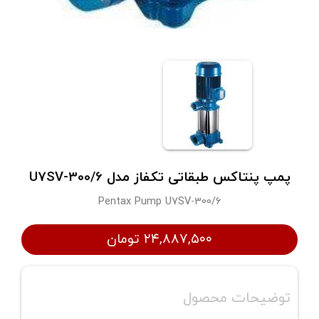
پمپ پنتاکس طبقاتی تکفاز مدل U7SV-300/6
Pentax Pump U7SV-300/6
۲۴,۸۸۷,۵۰۰ تومان
توضیحات محصول