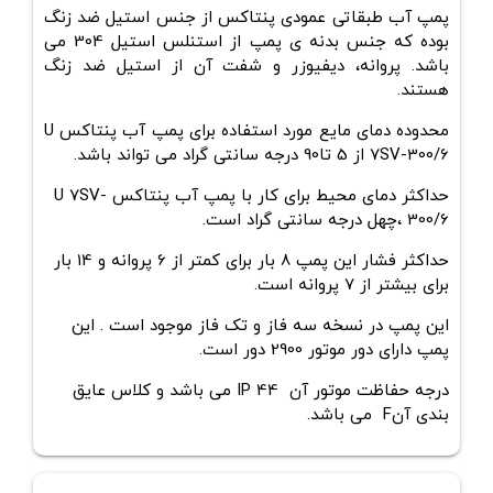
پمپ آب طبقاتی عمودی پنتاکس از جنس استیل ضد زنگ
بوده که جنس بدنه ی پمپ از استنلس استیل 304 می
باشد. پروانه، دیفیوزر و شفت آن از استیل ضد زنگ
هستند.
محدوده دمای مایع مورد استفاده برای
پمپ آب پنتاکس
U
7SV-300/6
از 5 تا90 درجه سانتی گراد می تواند باشد.
حداکثر دمای محیط برای کار با پمپ آب پنتاکس
U 7SV-
300/6
،چهل
درجه سانتی گراد است.
حداکثر فشار این پمپ 8 بار برای کمتر از 6 پروانه و 14 بار
برای بیشتر از 7 پروانه است.
این پمپ در نسخه سه فاز و تک فاز موجود است . این
پمپ دارای دور موتور 2900 دور است.
درجه حفاظت موتور آن IP 44 می باشد و کلاس عایق
بندی آنF می باشد.