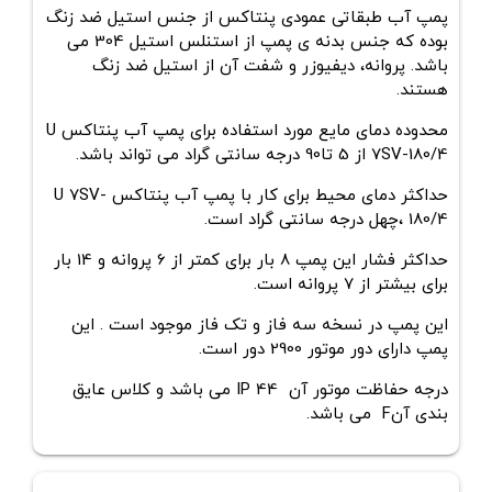
پمپ آب طبقاتی عمودی پنتاکس از جنس استیل ضد زنگ
بوده که جنس بدنه ی پمپ از استنلس استیل 304 می
باشد. پروانه، دیفیوزر و شفت آن از استیل ضد زنگ
هستند.
محدوده دمای مایع مورد استفاده برای
پمپ آب پنتاکس
U
7SV-180/4
از 5 تا90 درجه سانتی گراد می تواند باشد.
حداکثر دمای محیط برای کار با پمپ آب پنتاکس
U 7SV-
180/4
،چهل
درجه سانتی گراد است.
حداکثر فشار این پمپ 8 بار برای کمتر از 6 پروانه و 14 بار
برای بیشتر از 7 پروانه است.
این پمپ در نسخه سه فاز و تک فاز موجود است . این
پمپ دارای دور موتور 2900 دور است.
درجه حفاظت موتور آن IP 44 می باشد و کلاس عایق
بندی آنF می باشد.