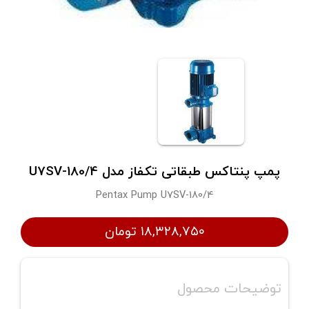
پمپ پنتاکس طبقاتی تکفاز مدل U7SV-180/4
Pentax Pump U7SV-180/4
۱۸,۳۲۸,۷۵۰ تومان
توضیحات محصول