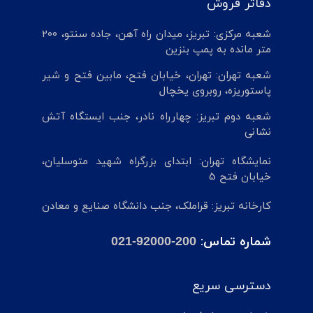
دفاتر فروش
شعبه مرکزی: تبریز، میدان راه آهن، جاده سنتو، 200
متر مانده به پمپ بنزین
شعبه تهران: تهران، خیابان فتح، مابین فتح و شیر
پاستوریزه، روبروی یخچال
شعبه دوم تبریز: چهارراه نادر، جنب ایستگاه آتش
نشانی
نمایشگاه تهران: ابتدای بزرگراه شهید متوسلیان،
خیابان فتح 5
کارخانه تبریز: قراملک، جنب دانشگاه صنایع و معادن
شماره تماس:
021-92000-200
دسترسی سریع