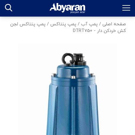
صفحه اصلی
/
پمپ آب
/
پمپ پنتاکس
/
پمپ پنتاکس لجن
کش خردکن دار - DTRT750