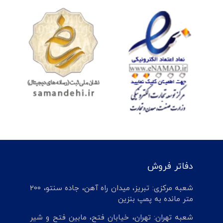
دفاتر فروش
شعبه مرکزی: تبریز، میدان راه آهن، جاده سنتو، 200
متر مانده به پمپ بنزین
شعبه تهران: تهران، خیابان فتح، مابین فتح و شیر