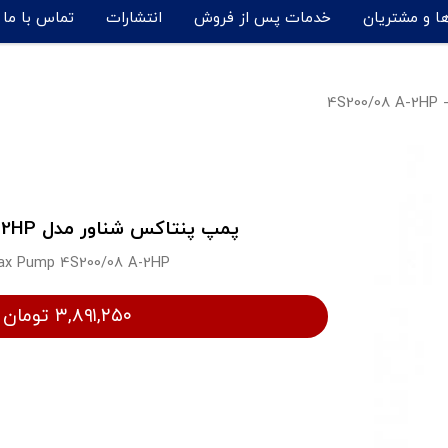
ها و مشتریان
خدمات پس از فروش
انتشارات
تماس با ما
4S
پمپ پنتاکس شناور مدل 4S200/08 A-2HP
ax Pump 4S200/08 A-2HP
۳,۸۹۱,۲۵۰ تومان