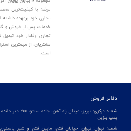
مجموعه «آبیاران پویان آذ
تجاری خود برعهده داشته است
خدمات پس از فروش و گارانت
تجاری وفادار خود تبدیل 
مشتریان، از مهمترین استرا
است.
دفاتر فروش
شعبه مرکزی: تبریز، میدان راه آهن، جاده سنتو، 200 م
پمپ بنزین
شعبه تهران: تهران، خیابان فتح، مابین فتح و شیر پاستوریز