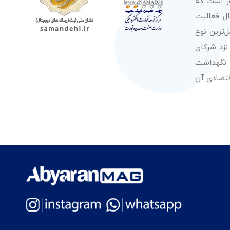
ور است که
صولات از معتبرترین برندهای شناخته شده بین‌المللی را در طول 50 سال فعالیت
‌ترین نوع
نزد شرکای
 نگهداشت
قتصادی آن