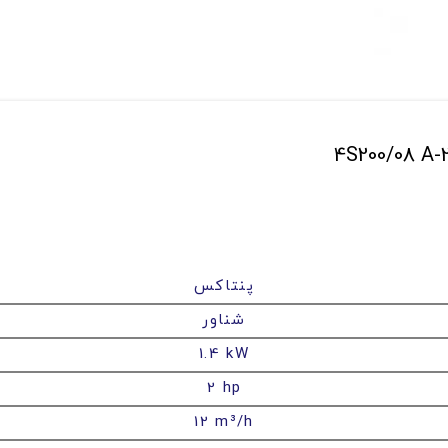
پنتاکس
شناور
1.4 kW
2 hp
12 m³/h