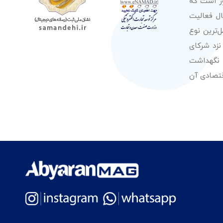
ور است که
صولات از معتبرترین برندهای شناخته شده بین‌المللی را در طول 50 سال فعالیت
‌ترین نوع
نزد شرکای
 نگهداشت
قتصادی آن