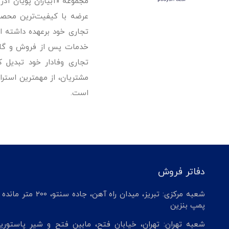
مجموعه «آبیاران پویان آذ
تجاری خود برعهده داشته است
خدمات پس از فروش و گارانت
تجاری وفادار خود تبدیل 
مشتریان، از مهمترین استرا
است.
دفاتر فروش
شعبه مرکزی: تبریز، میدان راه آهن، جاده سنتو، 200 م
پمپ بنزین
شعبه تهران: تهران، خیابان فتح، مابین فتح و شیر پاستوریز