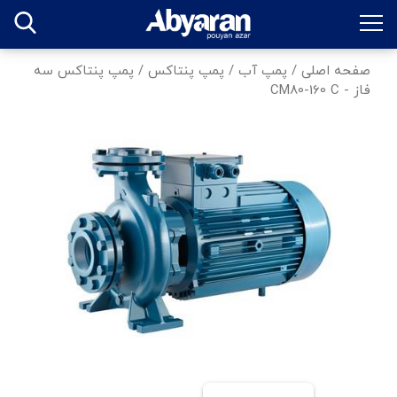
صفحه اصلی
/
پمپ آب
/
پمپ پنتاکس
/
پمپ پنتاکس سه
فاز - CM80-160 C