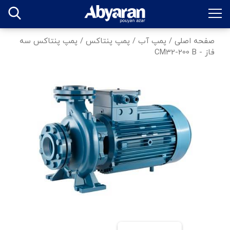
صفحه اصلی
/
پمپ آب
/
پمپ پنتاکس
/
پمپ پنتاکس سه
فاز - CM32-200 B