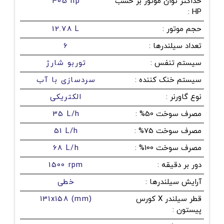
حداکثر توان موتور بر حسب
405 hp
:
HP
حجم موتور
:
12.78 L
تعداد سیلندرها
:
6
سیستم تنفس
:
توربو شارژ
سیستم خنک کننده
:
سردسازی با آب
نوع گاورنر
:
الکتریکی
مصرف سوخت 50%
:
35 L/h
مصرف سوخت 75%
:
51 L/h
مصرف سوخت 100%
:
68 L/h
دور بر دقیقه
:
1500 rpm
آرایش سیلندرها
:
خطی
قطر سیلندر X کورس
131x158 (mm)
پیستون
: