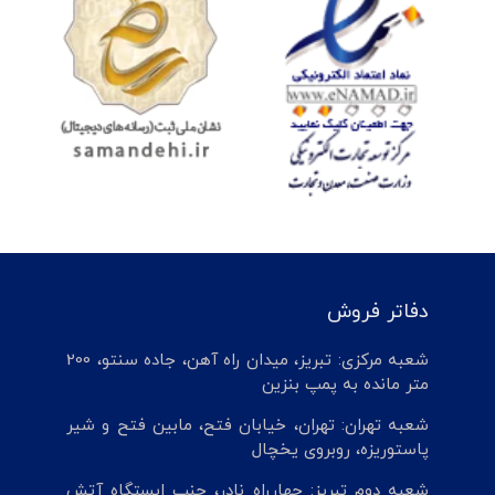
دفاتر فروش
شعبه مرکزی: تبریز، میدان راه آهن، جاده سنتو، 200
متر مانده به پمپ بنزین
شعبه تهران: تهران، خیابان فتح، مابین فتح و شیر
پاستوریزه، روبروی یخچال
شعبه دوم تبریز: چهارراه نادر، جنب ایستگاه آتش