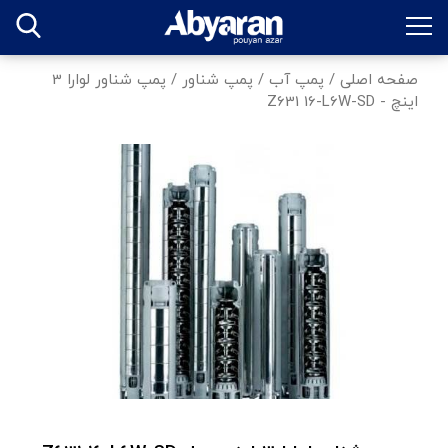
صفحه اصلی
/
پمپ آب
/
پمپ شناور
/
پمپ شناور لوارا 3
اینچ - Z631 16-L6W-SD