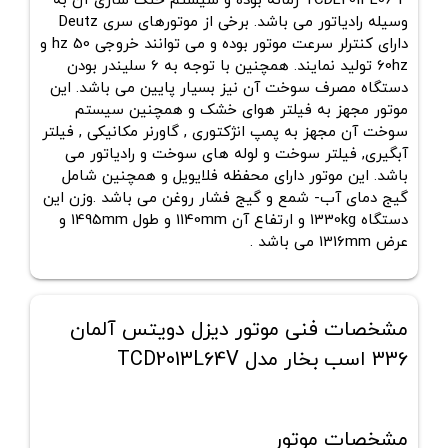
TCDL2013L06 4 زمانه بوده و سیستم خنک سازی آن به
وسیله رادیاتور می باشد. برخی از موتورهای سری Deutz
دارای کنترلر سرعت موتور بوده و می توانند خروجی 50 hz و
60hz تولید نمایند. همچنین با توجه به 6 سلیندر بودن
دستگاه مصرف سوخت آن نیز بسیار پایین می باشد. این
موتور مجهز به فیلتر هوای خشک و همچنین سیستم
سوخت آن مجهز به پمپ انژکتوری , گاورنر مکانیکی , فیلتر
آبگیری, فیلتر سوخت و لوله های سوخت و رادیاتور می
باشد. این موتور دارای محفظه فلایویل و همچنین شامل
گیج دمای آب- شمع و گیج فشار روغن می باشد .وزن این
دستگاه 1330kg و ارتفاع آن 1140mm و طول 1495mm و
عرض 1316mm می باشد .
مشخصات فنی موتور دیزل دویتس آلمان
336 اسب بخار مدل TCD2013L64V
مشخصات موتور