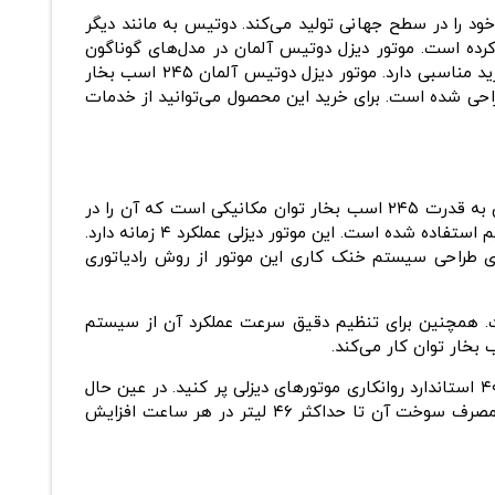
لات خود را در سطح جهانی تولید می‌کند. دوتیس به مانند دیگر
 کرده ‌است. موتور دیزل دوتیس آلمان در مدل‌های گوناگون
همگی از کیفیت ساخت مناسبی برخوردار هستند. همچنین قیمت موتور دیزل محصولات دوتیس به نسبت رقبای هم‌تراز ارزش خرید مناسبی دارد. موتور دیزل دوتیس آلمان ۲۴۵ اسب بخار
ای طراحی ‌شده است. برای خرید این محصول می‌توانید از خدمات
این موتور دیزلی و گازوئیل سوز با توان نامی ۱۶۶ کیلو وات معادل ۲۲۲ اسب بخار طراحی ‌شده است. اما حداکثر توانایی آن رسیدن به قدرت ۲۴۵ اسب بخار توان مکانیکی است که آن را در
یک سازوکار کم‌مصرف و کم‌صدا تولید می‌کند. برای طراحی موتور دیزل دوتیس آلمان ۲۴۵ اسب بخار از آرایش خطی ۶ سیلندر حجیم استفاده شده ‌است. این موتور دیزلی عملکرد ۴ زمانه دارد.
ی طراحی سیستم خنک کاری این موتور از روش رادیاتوری
ا استفاده از استارت الکتریکی و جانمایی باطری خشک ۲۴ ولت DC طراحی ‌شده است. همچنین برای تنظیم دقیق سرعت عملکرد آن از سیستم
ظرفیت مخزن روغن موتور دیزلی دوتیس آلمان ۲۴۵ اسب بخار بالغ بر ۱۷ لیتر است که باید آن را با استفاده از روغن موتور نمره ۴۰ استاندارد روانکاری موتورهای دیزلی پر کنید. در عین حال
مقدار مصرف سوخت این موتور تحت ۵۰ درصد توان نامی مقدار قابل‌ قبول ۲۳ لیتر است و در شرایط تولید توان حداکثری مقدار مصرف سوخت آن تا حداکثر ۴۶ لیتر در هر ساعت افزایش