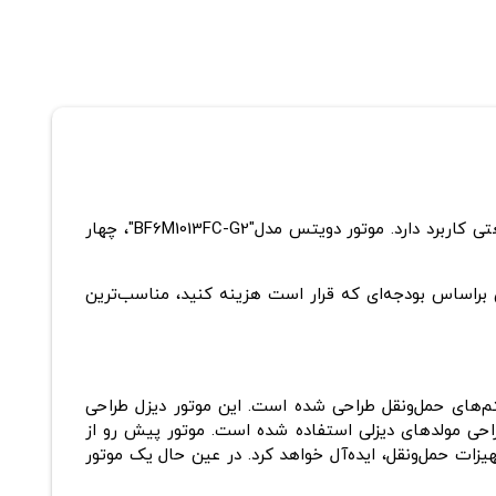
موتور دیزل Deutz، ساخت کشور آلمان است و با توان خروجی 180 کاوا برق تولید می کند. این موتور دیزل برای انواع مصارف صنعتی کاربرد دارد. موتور دویتس مدل"BF6M1013FC-G2"، چهار
راساس بودجه‌ای که قرار است هزینه کنید، مناسب‌ترین
ی صنعتی و یا تجهیز سیستم‌های حمل‌ونقل طراحی ‌شده است. این موتور دیزل طراحی
راحی مولدهای دیزلی استفاده ‌شده است. موتور پیش رو از
 در تجهیزات حمل‌ونقل، ایده‌آل خواهد کرد. در عین‌ حال یک موتور