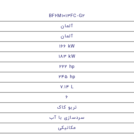
BF6M1013FC-G2
آلمان
آلمان
166 kW
183 kW
222 hp
245 hp
7.14 L
6
تربو کاک
سردسازی با آب
مکانیکی