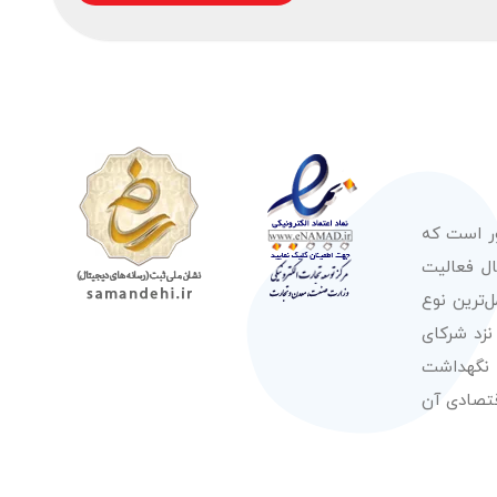
ور است که
صولات از معتبرترین برندهای شناخته شده بین‌المللی را در طول 50 سال فعالیت
‌ترین نوع
نزد شرکای
 نگهداشت
قتصادی آن