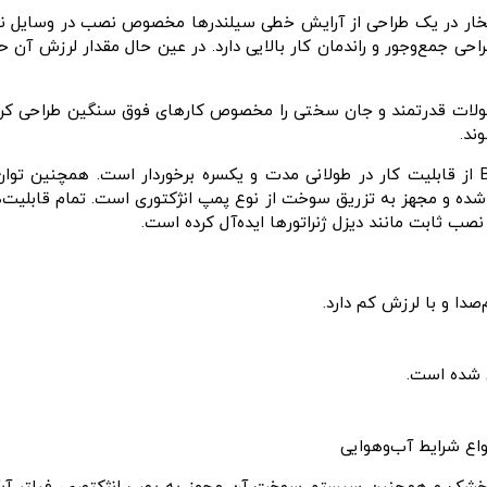
BF6M1013FC-G2 با توانایی تولید ۲۴۵ اسب بخار در یک طراحی از آرایش خطی سیلندرها مخصوص 
طراحی جمع‌وجور و راندمان کار بالایی دارد. در عین ‌حال مقدار لرزش 
ولات قدرتمند و جان ‌سختی را مخصوص کارهای فوق سنگین طراحی کرده
ند.
موتور دوتیس آلمان ۲۴۵ اسب بخار مدل BF6M1013FC-G2 از قابلیت کار در طولانی ‌مدت و یکسره ب
شده و مجهز به تزریق سوخت از نوع پمپ انژکتوری است. تمام قابلیت‌ه
صب ثابت مانند دیزل ژنراتورها ایده‌آل کرده ‌است.
واع شرایط آب‌وهوایی