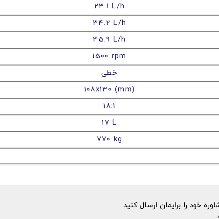
23.1 L/h
34.2 L/h
45.9 L/h
1500 rpm
خطی
108x130 (mm)
18:1
17 L
770 kg
ه خود را برایمان ارسال کنید