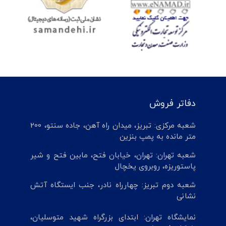
دفاتر فروش
شعبه مرکزی: تبریز، میدان راه آهن، جاده سنتو، 200
متر مانده به پمپ بنزین
شعبه تهران: تهران، خیابان فتح، مابین فتح و شیر
پاستوریزه، روبروی یخچال
شعبه دوم تبریز: چهارراه نادر، جنب ایستگاه آتش
نشانی
نمایشگاه تهران: ابتدای بزرگراه شهید متوسلیان،