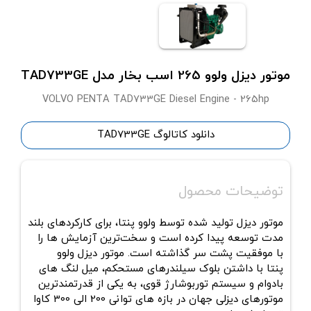
موتور دیزل ولوو 265 اسب بخار مدل TAD733GE
VOLVO PENTA TAD733GE Diesel Engine - 265hp
دانلود کاتالوگ TAD733GE
توضیحات محصول
موتور دیزل تولید شده توسط ولوو پنتا، برای کارکردهای بلند
مدت توسعه پیدا کرده است و سخت‌ترین آزمایش ها را
با موفقیت پشت سر گذاشته است. موتور دیزل ولوو
پنتا با داشتن بلوک سیلندرهای مستحکم، میل لنگ های
بادوام و سیستم توربوشارژ قوی، به یکی از قدرتمندترین
موتورهای دیزلی جهان در بازه های توانی 200 الی 300 کاوا