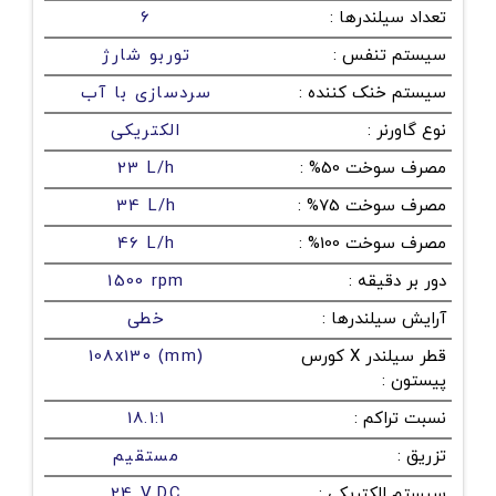
تعداد سیلندرها
:
6
سیستم تنفس
:
توربو شارژ
سیستم خنک کننده
:
سردسازی با آب
نوع گاورنر
:
الکتریکی
مصرف سوخت 50%
:
23 L/h
مصرف سوخت 75%
:
34 L/h
مصرف سوخت 100%
:
46 L/h
دور بر دقیقه
:
1500 rpm
آرایش سیلندرها
:
خطی
قطر سیلندر X کورس
108x130 (mm)
پیستون
:
نسبت تراکم
:
18.1:1
تزریق
:
مستقیم
سیستم الکتریکی
:
24 V.DC