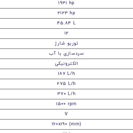
1931 hp
2123 hp
45.84 L
12
توربو شارژ
سردسازی با آب
الکترونیکی
187 L/h
275 L/h
370 L/h
1500 rpm
V
160x190 (mm)