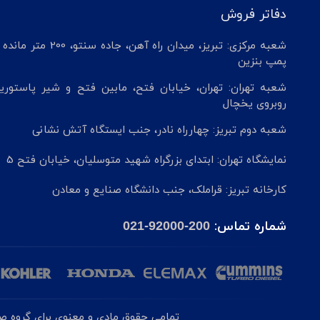
دفاتر فروش
شعبه مرکزی: تبریز، میدان راه آهن، جاده سنتو، 200 م
پمپ بنزین
شعبه تهران: تهران، خیابان فتح، مابین فتح و شیر پاستوریز
روبروی یخچال
شعبه دوم تبریز: چهارراه نادر، جنب ایستگاه آتش نشانی
نمایشگاه تهران: ابتدای بزرگراه شهید متوسلیان، خیابان فتح 5
کارخانه تبریز: قراملک، جنب دانشگاه صنایع و معادن
شماره تماس:
021-92000-200
تمامی حقوق مادی و معنوی برای گروه صنع