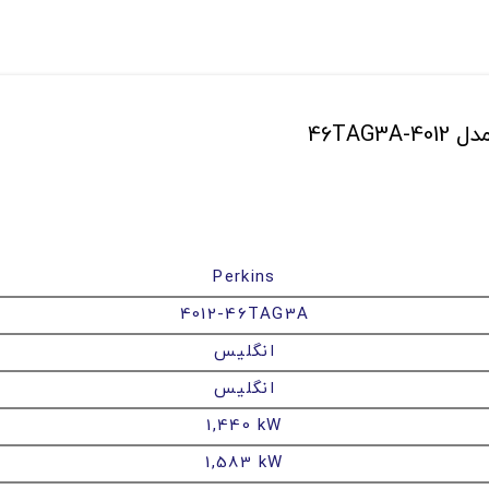
Perkins
4012-46TAG3A
انگلیس
انگلیس
1,440 kW
1,583 kW