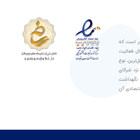
ور است که
صولات از معتبرترین برندهای شناخته شده بین‌المللی را در طول 50 سال فعالیت
‌ترین نوع
نزد شرکای
 نگهداشت
قتصادی آن