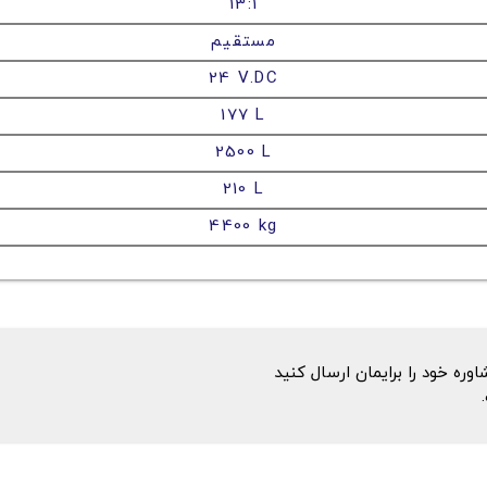
13:1
مستقیم
24 V.DC
177 L
2500 L
210 L
4400 kg
ه خود را برایمان ارسال کنید