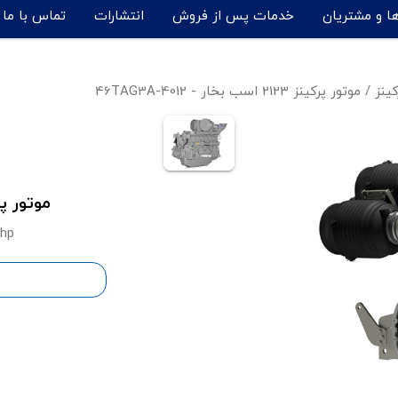
ها و مشتریان
خدمات پس از فروش
انتشارات
تماس با ما
کینز
/
موتور پرکینز 2123 اسب بخار - 4012-46TAG3A
موتور پرکینز 2123 اسب بخا
 hp