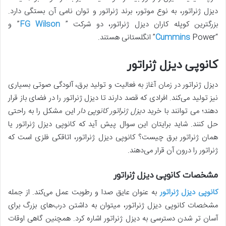
دیزل ژنراتور، به نوع موتور، برند ژنراتور و توان نامی آن بستگی دارد.
بزرگترین کوپله کاران دیزل ژنراتور، دو شرکت ”
FG Wilson
” و
“
Power” انگلستانی هستند.
Cummins
کانوپی دیزل ژنراتور
دیزل ژنراتور در زمان آغاز به فعالیت و تولید برق، آلودگی صوتی بسیاری
نیز تولید می­‌کند. افرادی که قصد دارند تا دیزل ژنراتور را در فضای باز قرار
دهند؛ می توانند با خرید
دیزل ژنراتور کانوپی دار
این مشکل را به راحتی
حل کنند. شاید برایتان این سوال پیش آید که کانوپی دیزل ژنراتور یا
همان ژنراتور برق چیست؟ کانوپی دیزل ژنراتور، اتاقکی فلزی است که
ژنراتور را درون آن قرار می‌­دهند.
مشخصات کانوپی دیزل ژنراتور
کانوپی دیزل ژنراتور
به عنوان عایق صدا و رطوبت عمل می­‌کند. از جمله
مشخصات کانوپی دیزل ژنراتور، می­توان به داشتن درب‌های بزرگ برای
آسان تر شدن دسترسی به دیزل ژنراتور اشاره کرد. همچنین گاهی اوقات