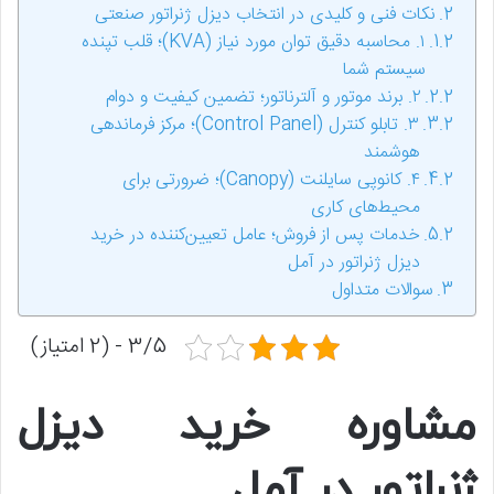
نکات فنی و کلیدی در انتخاب دیزل ژنراتور صنعتی
۱. محاسبه دقیق توان مورد نیاز (KVA)؛ قلب تپنده
سیستم شما
۲. برند موتور و آلترناتور؛ تضمین کیفیت و دوام
۳. تابلو کنترل (Control Panel)؛ مرکز فرماندهی
هوشمند
۴. کانوپی سایلنت (Canopy)؛ ضرورتی برای
محیط‌های کاری
خدمات پس از فروش؛ عامل تعیین‌کننده در خرید
دیزل ژنراتور در آمل
سوالات متداول
3/5 - (2 امتیاز)
مشاوره خرید دیزل
ژنراتور در آمل