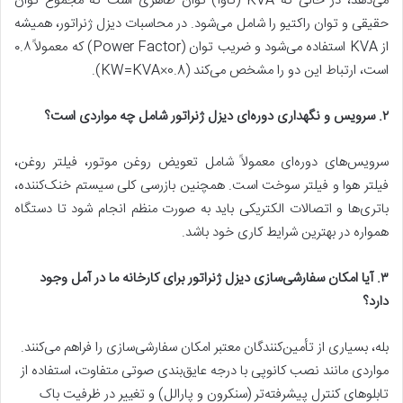
می‌دهد، در حالی که KVA (کاوآ) توان ظاهری است که مجموع توان
حقیقی و توان راکتیو را شامل می‌شود. در محاسبات دیزل ژنراتور، همیشه
از KVA استفاده می‌شود و ضریب توان (Power Factor) که معمولاً ۰.۸
است، ارتباط این دو را مشخص می‌کند (
=KVA×0.8).
KW
۲. سرویس و نگهداری دوره‌ای دیزل ژنراتور شامل چه مواردی است؟
سرویس‌های دوره‌ای معمولاً شامل تعویض روغن موتور، فیلتر روغن،
فیلتر هوا و فیلتر سوخت است. همچنین بازرسی کلی سیستم خنک‌کننده،
باتری‌ها و اتصالات الکتریکی باید به صورت منظم انجام شود تا دستگاه
همواره در بهترین شرایط کاری خود باشد.
۳. آیا امکان سفارشی‌سازی دیزل ژنراتور برای کارخانه ما در آمل وجود
دارد؟
بله، بسیاری از تأمین‌کنندگان معتبر امکان سفارشی‌سازی را فراهم می‌کنند.
مواردی مانند نصب کانوپی با درجه عایق‌بندی صوتی متفاوت، استفاده از
تابلوهای کنترل پیشرفته‌تر (سنکرون و پارالل) و تغییر در ظرفیت باک