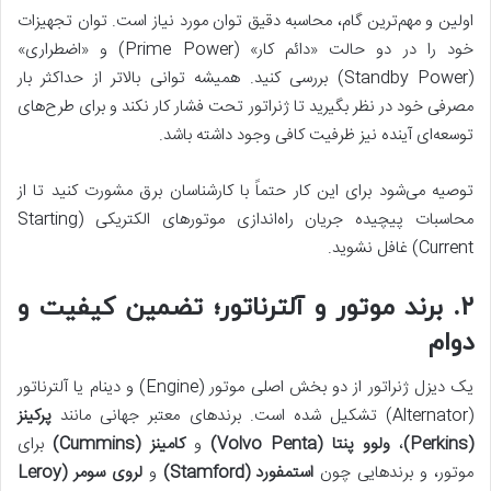
اولین و مهم‌ترین گام، محاسبه دقیق توان مورد نیاز است. توان تجهیزات
خود را در دو حالت «دائم کار» (Prime Power) و «اضطراری»
(Standby Power) بررسی کنید. همیشه توانی بالاتر از حداکثر بار
مصرفی خود در نظر بگیرید تا ژنراتور تحت فشار کار نکند و برای طرح‌های
توسعه‌ای آینده نیز ظرفیت کافی وجود داشته باشد.
توصیه می‌شود برای این کار حتماً با کارشناسان برق مشورت کنید تا از
محاسبات پیچیده جریان راه‌اندازی موتورهای الکتریکی (Starting
Current) غافل نشوید.
۲. برند موتور و آلترناتور؛ تضمین کیفیت و
دوام
یک دیزل ژنراتور از دو بخش اصلی موتور (Engine) و دینام یا آلترناتور
(Alternator) تشکیل شده است. برندهای معتبر جهانی مانند
پرکینز
(
Perkins)
،
ولوو پنتا (
Volvo Penta)
و
کامینز (
Cummins)
برای
موتور، و برندهایی چون
استمفورد (
Stamford)
و
لروی سومر (
Leroy