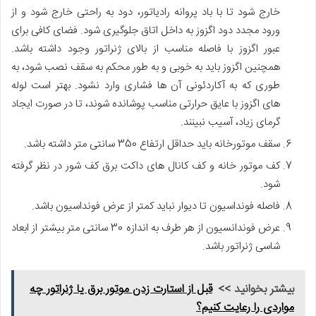
خارج شود تا با باد پروانه رادیاتور، دود به راحتی خارج
شود و از
ورود مجدد دود اگزوز به داخل اتاق جلوگیری شود. فضای کافی برای
عبور اگزوز با فاصله مناسب از بالای ژنراتور وجود داشته باشد.
همچنین اگزوز باید به خوبی و به طور
محکم به سقف نصب شود، به
طوری که به آکاردئونی آن ها فشاری وارد نشود. بهتر است لوله
های اگزوز با عایق حرارتی مناسب
پوشانده شوند، تا در صورت ایجاد
گرمای زیاد، آسیب نبینند.
سقف موتورخانه باید حداقل ارتفاع 350 سانتی متر داشته باشد.
کف موتور خانه و کف کانال های داکت برق کف شور در نظر گرفته
شود.
فاصله فونداسیون تا دیوار نباید کمتر از عرض فونداسیون باشد.
عرض فوندانسیون از هر طرف به اندازه 30 سانتی متر بیشتر از ابعاد
شاسی ژنراتور باشد.
بیشتر بخوانید >>
قبل از استارت زدن موتور برق یا ژنراتور چه
مواردی را رعایت کنیم؟