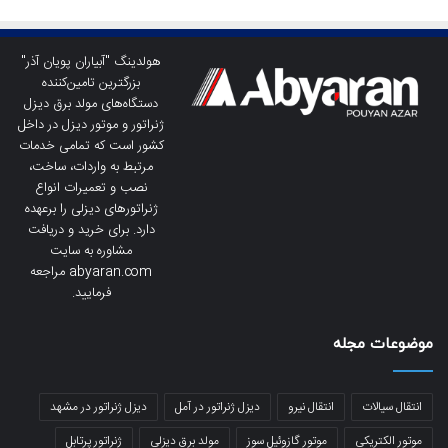
هولدینگ "آبیاران پویان آذر"
بزرگترین تامین‌کننده
دستگاه‌های مولد برق دیزل
ژنراتور و موتور دیزل در داخل
کشور است که تمامی خدمات
مرتبط به واردات، ساخت،
نصب و تعمیرات انواع
ژنراتورهای دیزلی را برعهده
دارد. برای خرید و دریافت
مشاوره به سایت
abyaran.com مراجعه
فرمایید.
موضوعات مجله
انتقال سیالات
انتقال نیرو
دیزل ژنراتور در آمل
دیزل ژنراتور در مشهد
موتور الکتریکی
موتور گازوئیل سوز
مولد برق دیزلی
ژنراتور پرتابل