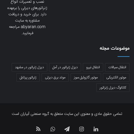
نصب و تعمیرات انواع
ژنراتورهای دیزلی را برعهده
دارد. برای خرید و دریافت
مشاوره به سایت
abyaran.com مراجعه
فرمایید.
موضوعات مجله
انتقال سیالات
انتقال نیرو
دیزل ژنراتور در آمل
دیزل ژنراتور در مشهد
موتور الکتریکی
موتور گازوئیل سوز
مولد برق دیزلی
ژنراتور پرتابل
کاتالوگ دیزل ژنراتور
تمامی حقوق مادی و معنوی این سایت متعلق به گروه صنعتی آبیاران است
لینکدین
اینستاگرام
تلگرام
واتس
خوراک