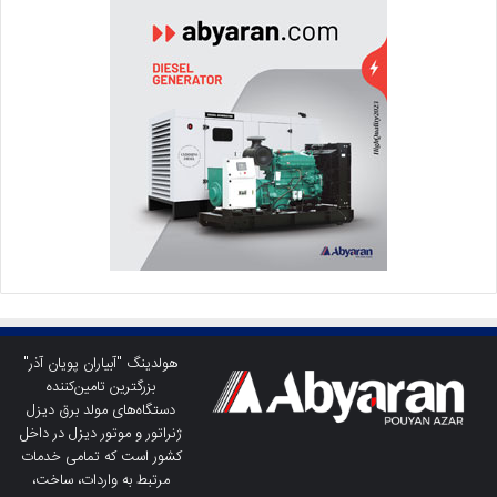
هولدینگ "آبیاران پویان آذر"
بزرگترین تامین‌کننده
دستگاه‌های مولد برق دیزل
ژنراتور و موتور دیزل در داخل
کشور است که تمامی خدمات
مرتبط به واردات، ساخت،