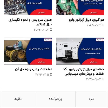
هواگیری دیزل ژنراتور ولوو
جدول سرویس و نحوه نگهداری
دیزل ژنراتور
2025-09-14
2024-08-07
خطاهای دیزل ژنراتور ولوو | کد
مشکلات پمپ و راه حل آن
خطاها و روش‌های عیب‌یابی
2024-07-11
2025-09-07
تازه
پرخواننده
نظرها