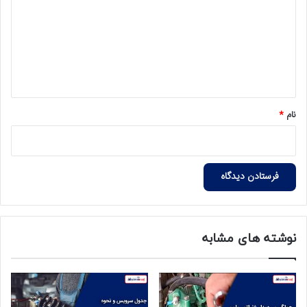
د
گ
ا
ه
*
نام
*
نوشته های مشابه