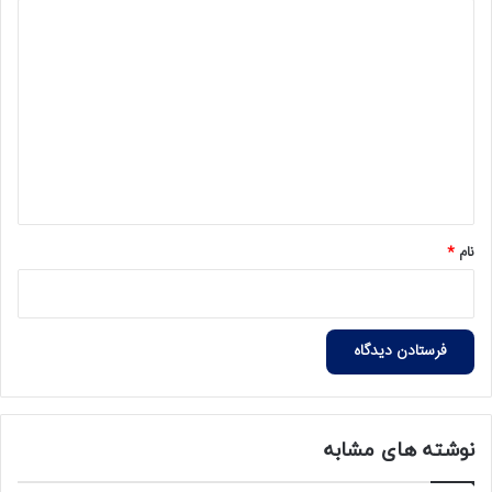
د
ی
د
گ
ا
ه
*
نام
*
نوشته های مشابه