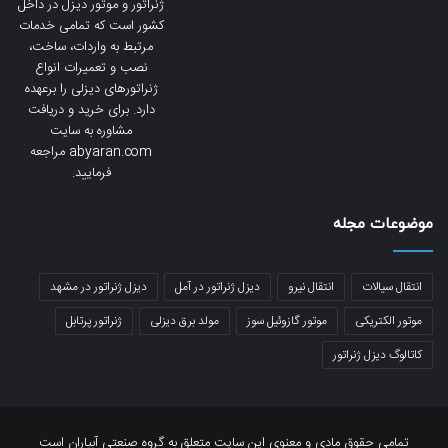
ژنراتور و موتور دیزل در داخل
کشور است که تمامی خدمات
مرتبط به واردات، ساخت،
نصب و تعمیرات انواع
ژنراتورهای دیزلی را برعهده
دارد. برای خرید و دریافت
مشاوره به سایت
abyaran.com مراجعه
فرمایید.
موضوعات مجله
انتقال سیالات
انتقال نیرو
دیزل ژنراتور در آمل
دیزل ژنراتور در مشهد
موتور الکتریکی
موتور گازوئیل سوز
مولد برق دیزلی
ژنراتور پرتابل
کاتالوگ دیزل ژنراتور
تمامی حقوق مادی و معنوی این سایت متعلق به گروه صنعتی آبیاران است