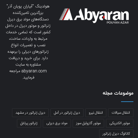
هولدینگ "آبیاران پویان آذر"
بزرگترین تامین‌کننده
دستگاه‌های مولد برق دیزل
ژنراتور و موتور دیزل در داخل
کشور است که تمامی خدمات
مرتبط به واردات، ساخت،
نصب و تعمیرات انواع
ژنراتورهای دیزلی را برعهده
دارد. برای خرید و دریافت
مشاوره به سایت
abyaran.com مراجعه
فرمایید.
موضوعات مجله
انتقال سیالات
انتقال نیرو
دیزل ژنراتور در آمل
دیزل ژنراتور در مشهد
موتور الکتریکی
موتور گازوئیل سوز
مولد برق دیزلی
ژنراتور پرتابل
کاتالوگ دیزل ژنراتور