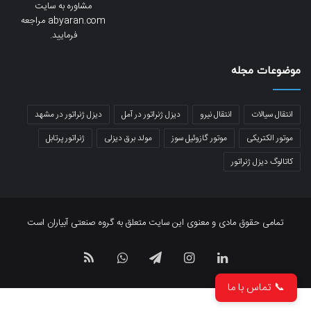
مشاوره به سایت
abyaran.com مراجعه
فرمایید.
موضوعات مجله
انتقال سیالات
انتقال نیرو
دیزل ژنراتور در آمل
دیزل ژنراتور در مشهد
موتور الکتریکی
موتور گازوئیل سوز
مولد برق دیزلی
ژنراتور پرتابل
کاتالوگ دیزل ژنراتور
تمامی حقوق مادی و معنوی این سایت متعلق به گروه صنعتی آبیاران است
لینکدین
اینستاگرام
تلگرام
واتس
خوراک
📞 تماس با ما
آپ