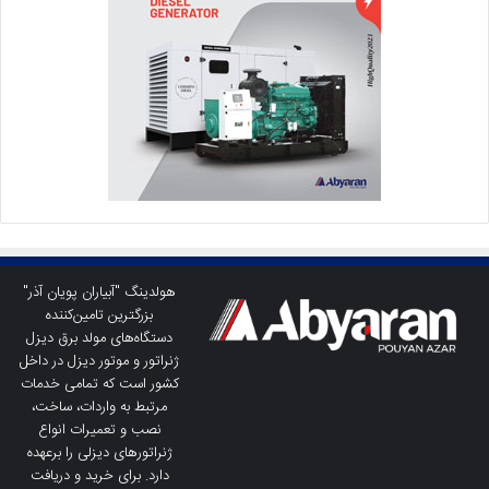
هولدینگ "آبیاران پویان آذر"
بزرگترین تامین‌کننده
دستگاه‌های مولد برق دیزل
ژنراتور و موتور دیزل در داخل
کشور است که تمامی خدمات
مرتبط به واردات، ساخت،
نصب و تعمیرات انواع
ژنراتورهای دیزلی را برعهده
دارد. برای خرید و دریافت