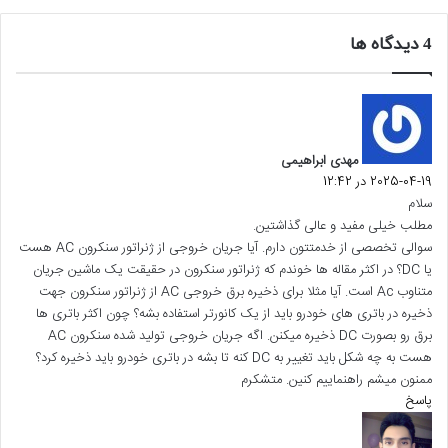
‫4 دیدگاه ها
گ
ف
ت
مهدی ابراهیمی
:
2025-04-19 در 12:42
سلام
مطلب خیلی مفید و عالی گذاشتین.
سوالی تخصصی از خدمتتون دارم. آیا جریان خروجی از ژنراتور سنکرون AC هست
یا DC؟ در اکثر مقاله ها خوندم که ژنراتور سنکرون در حقیقت یک ماشین جریان
متناوب Ac است. آیا مثلا برای ذخیره برق خروجی AC از ژنراتور سنکرون جهت
ذخیره در باتری های خودرو باید از یک کانورتر استفاده بشه؟ چون اکثر باتری ها
برق رو بصورت DC ذخیره میکنن. اگه جریان خروجی تولید شده سنکرون AC
هست به چه شکل باید تغییر به DC کنه تا بشه در باتری خودرو باید ذخیره کرد؟
ممنون میشم راهنماییم کنین. متشکرم
پاسخ
گ
ف