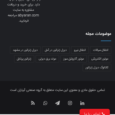
دارد. برای خرید و دریافت
مشاوره به سایت
abyaran.com مراجعه
فرمایید.
موضوعات مجله
انتقال سیالات
انتقال نیرو
دیزل ژنراتور در آمل
دیزل ژنراتور در مشهد
موتور الکتریکی
موتور گازوئیل سوز
مولد برق دیزلی
ژنراتور پرتابل
کاتالوگ دیزل ژنراتور
تمامی حقوق مادی و معنوی این سایت متعلق به گروه صنعتی آبیاران است
لینکدین
اینستاگرام
تلگرام
واتس
خوراک
📞 تماس با ما