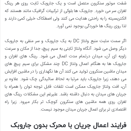
شفت موتور سنکرون متصل است و یک جاروبک ثابت روی هر رینگ
لغزان سر می خورد. جاروبک ها بلوکی از ترکیبات گرافیک مانند هستند که
الکتریسیته را به راحتی هدایت می کنند ولی اصطکاک خیلی کمی دارند و
لذا روی رینگ ها خوردگی بوجود نمی آورد.
اگر سمت مثبت منبع ولتاژ DC به یک جاروبک و سر منفی به جاروبک
دیگر وصل می شود. آنگاه ولتاژ ثابتی به سیم پیچ، جدا از مکان و سرعت
زاویه ای آن، میدان درتمام مدت اعمال می شود. رینگ های لغزان و
جاروبک ها به هنگام اعمال ولتاژ DC چند مشکل برای سیم پیچ های
میدان ماشین سنکرون تولید می کنند آن ها نگهداری را در ماشین افزایش
می دهند، زیرا جاروبک باید مرتبا به لحاظ سائیدگی چک شود. علاوه بر
آن، افت ولتاژ جاروبک ممکن است تلفات قابل توجه توان را همراه با
جریان های میدان به دنبال داشته باشد. علیرغم این مشکلات رینگ های
لغزان روی همه ماشین های سنکرون کوچک تر بکار میرود. زیرا راه
اقتصادی تر برای اعمال جریان میدان موجود نیست.
فرایند اعمال جریان با محرک بدون جاروبک