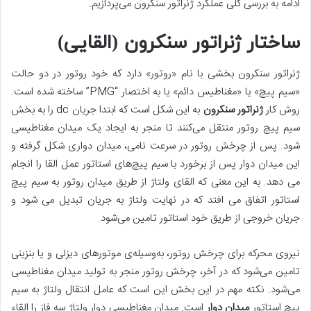
ادامه به بررسی کلی عملکرد ژنراتور سنکرون می‌پردازیم.
ساختار ژنراتور سنکرون (القایی)
ژنراتور سنکرون بخشی با نام «روتور» دارد که خود روتور در دو حالت
«سیم پیچ» یا «مغناطیس دائم» یا به اختصار “PMG” ساخته شده است.
روش کار
ژنراتور سنکرون
به این شکل است که ابتدا جریان dc را به بخش
سیم پیچ روتور منتقل می‌کنند تا منجر به ایجاد یک میدان مغناطیسی
شود. پس از چرخش روتور در سرعت نامی، میدان دواری شکل گرفته و
این میدان دوار پس از برخورد با سیم پیچ‌های استاتور عمل القا را انجام
می دهد. به این معنی که القای ولتاژ از طریق میدان روتور به سیم پیچ
استاتور اتفاق می افتد که در نهایت ولتاژ به جریان تبدیل می شود و
جریان خروجی از طریق خود استاتور تامین می‌شود.
نیروی محرکه‌ برای چرخش روتور، به‌وسیله‌ی موتورهای دیزلی و یا بنزینی
تامین می‌شود که در آخر، چرخش روتور منجر به تولید میدان مغناطیسی
می‌شود. نکته مهم در این بخش این است که عامل انتقال ولتاژ به سیم
پیچ استاتور
میدان دوار
است. میدان مغناطیسی دوار ولتاژ سه فاز را القاء