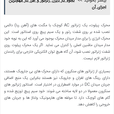
بیشتر بخوانید >>
نحوه کار دیزل ژنراتور و طرز کار مهم‌‌‌ترین
اجزای آن
محرک پیلوت، یک ژنراتور AC کوچک با مگنت های (آهن ربا) دائمی
نصب شده بر روی شفت رتور و یک سیم پیچ روی استاتور است. این
محرک انرژی را برای مدار میدان محرک بوجود می آورد که این به نوبه خود
مدار میدان ماشین اصلی را کنترل می نماید. اگر یک محرک پیلوت روی
شفت ژنراتور نصب شود، آن گاه هیچ توان الکتریکی خارجی برای راندمان
ژنراتور لازم نیست.
بسیاری از ژنراتور های سنکرون که دارای محرک های بی جاروبک هستند،
دارای رینگ های لغزان و جاروبک نیز هستند بنابراین یک منبع اضافی
جریان میدان DC در موارد اضطراری در اختیار است. استاتور ژنراتور های
سنکرون معمولا در دو لایه ساخته می شوند: خود سیم پیچ توزیع شده و
گام های کوچک دارد تا مولفه های هارمونیک ولتاژ ها و جریان های
خروجی را کاهش دهد.