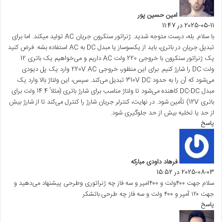
ت
امین حسین پور
:
2025-05-11 در 11:47
با سلام. بله، درست متوجه شدید. ژنراتور سنکرون جریان AC تولید میکند. اما برای
تبدیل جریان در باتری، باید از یکسوساز یا مبدل DC به AC استفاده بشه. فرض کنید
یک ژنراتور سنکرون با خروجی 220 ولت AC داریم و می‌خواهیم یک باتری 12
ولت DC را شارژ کنیم. برای این منظور، خروجی 220V AC وارد یک پل دیودی
می‌شود که آن را به حدود 310V DC تبدیل می‌کند. سپس، این ولتاژ بالا وارد یک
مبدل DC-DC کاهنده می‌شود تا ولتاژ مناسب برای شارژ باتری (مثلاً 14.4 ولت برای
باتری 12V) تأمین شود. در نهایت، کنترلر جریان شارژ را کنترل می‌کند تا از شارژ بیش
از حد یا تخلیه بیش از حد جلوگیری شود.
پاسخ
گ
ف
ت
فرهاد داودی مبارکه
:
2025-08-03 در 15:52
سلام جهت ۴۰۰ولت و ۴۰۰امپر و سه فاز چه ژنراتوری وطرحی پیشنهاد می‌دهید و
جهت ۱۲۰ آمپر و ۴۰۰ ولت و سه فاز چه طرحی.باتشکر
پاسخ
گ