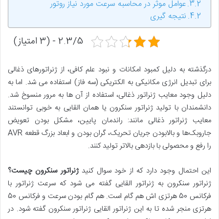
عوامل موثر در محاسبه سرعت مورد نیاز روتور
نتیجه گیری
2.3/5 - (3 امتیاز)
درگذشته به دلیل کمبود امکانات و نبود علم کافی، از ژنراتورهای ذغالی
برای تبدیل انرژی مکانیکی به الکتریکی (سه فاز) استفاده می شد. اما به
دلیل وجود معایب ژنراتور ذغالی، استفاده از آن ها به مرور منسوخ شد.
دانشمندان با تولید ژنراتور سنکرون یا همان القایی به خوبی توانستند
معایب ژنراتور ذغالی مانند: راندمان پایین، مشکل بودن تعویض
جاروبک‌ها و بالابودن جریان تحریک، گران بودن و ابعاد بزرگ قطعه AVR
را رفع و محصولی با بازدهی بالاتر تولید کنند.
این احتمال وجود دارد که از خود سوال کنید
ژنراتور سنکرون چیست؟
ژنراتور سنکرون به ژنراتور القایی گفته می شود که سرعت ژنراتور با
فرکانس 50 هرتزی اش هم گام است. هم گام بودن سرعت و فرکانس 50
هرتزی منجر شده تا به این ژنراتور القایی ژنراتور سنکرون گفته شود. در