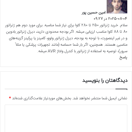
ف
ت
امین حسین پور
:
2025-08-04 در 09:27
سلام. خرید ژنراتور 250 تا 280 کاوا برای نیاز شما مناسبه. برای مورد دوم هم ژنراتور
80 تا 88 کاوا مناسب ارزیابی میشه. اگر بودجه محدودی دارید، دیزل ژنراتور بادوین
و در غیر اینصورت، با توجه به بودجه، دیزل ژنراتور ولوو، کامینز یا پرکینز گزینه‌های
مناسبی هستند. همچنین، اگر بار شما حساسه (مانند تجهیزات پزشکی یا مثلاً
سرور)، توصیه به استفاده از ژنراتور با کنترل ولتاژ AVR میشه.
پاسخ
دیدگاهتان را بنویسید
نشانی ایمیل شما منتشر نخواهد شد.
بخش‌های موردنیاز علامت‌گذاری شده‌اند
*
د
ی
د