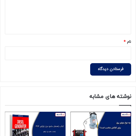
گ
ا
ه
*
نام
*
نوشته های مشابه