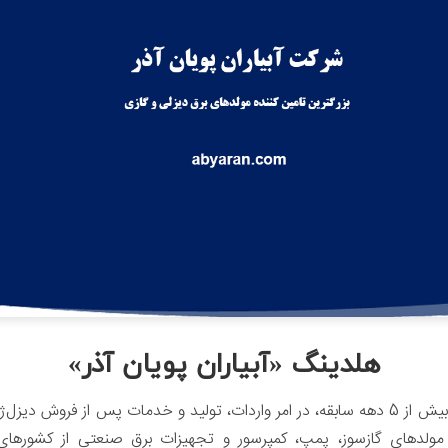
هلدینگ «آبیاران پویان آذر»
شرکت «آبیاران پویان آذر» با بیش از 5 دهه سابقه، در امر واردات، تولید و خدمات پس از فروش
وین، مولدهای گازسوز، پمپ، کمپرسور و تجهیزات برق صنعتی از کشورهای