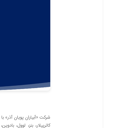
کاترپیلار، بنز، لوول، باد