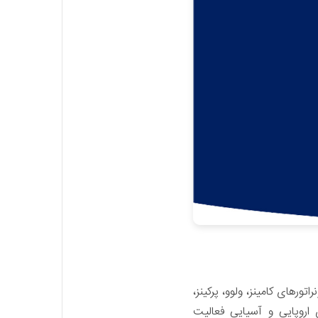
 دیزل‌ژنراتورهای کامینز، ولوو، پرکینز،
 اروپایی و آسیایی فعالیت