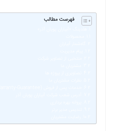
فهرست مطالب
هلدینگ «آبیاران پویان آذر»
محصولات
گاه‌شمار آبیاران
پیام مدیریت
منتخبی از تصاویر شرکت
مشتریان ما
تصاویری از پروژه ها
نظرات مشتریان ما
خدمات پس از فروش (Warranty-Guarantee)
آدرس شعب شرکت آبیاران پویان آذر
پروانه بهره برداری
تندیس مدیر برتر
رضایت مشتریان