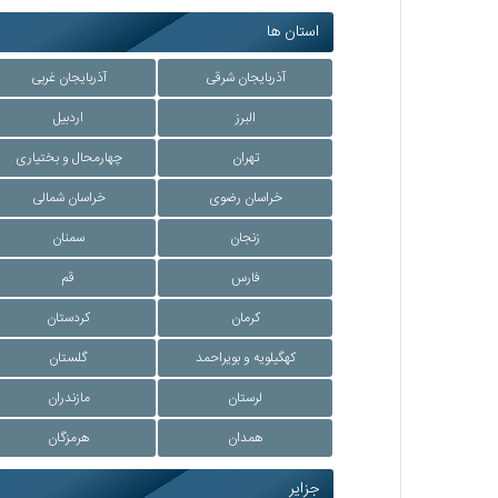
استان ها
آذربایجان شرقی
آذربایجان غربی
البرز
اردبیل
تهران
چهارمحال و بختیاری
خراسان رضوی
خراسان شمالی
زنجان
سمنان
فارس
قم
کرمان
کردستان
کهگیلویه و بویراحمد
گلستان
لرستان
مازندران
همدان
هرمزگان
جزایر