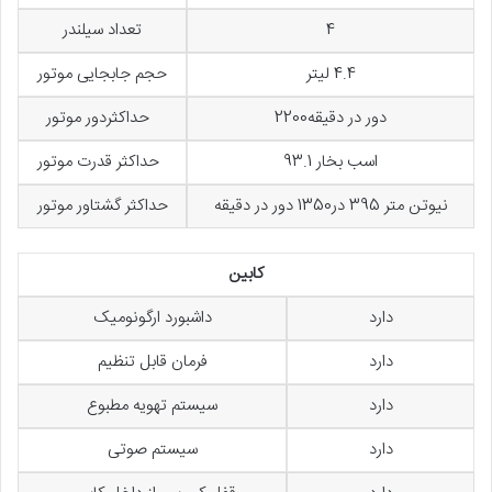
4
تعداد سیلندر
4.4 لیتر
حجم جابجایی موتور
دور در دقیقه2200
حداکثردور موتور
اسب بخار 93.1
حداکثر قدرت موتور
نیوتن متر 395 در1350 دور در دقیقه
حداکثر گشتاور موتور
کابین
دارد
داشبورد ارگونومیک
دارد
فرمان قابل تنظیم
دارد
سیستم تهویه مطبوع
دارد
سیستم صوتی