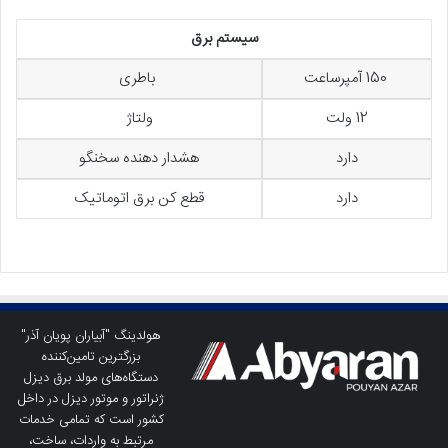
سیستم برق
150 آمپرساعت
باطری
12 ولت
ولتاژ
دارد
هشدار دهنده سخنگو
دارد
قطع کن برق اتوماتیک
هولدینگ "آبیاران پویان آذر"
بزرگترین تامین‌کننده
دستگاه‌های مولد برق دیزل
ژنراتور و موتور دیزل در داخل
کشور است که تمامی خدمات
مرتبط به واردات، ساخت،