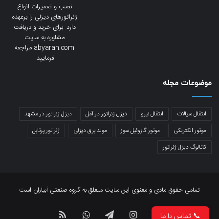
نصب و تعمیرات انواع
ژنراتورهای دیزلی را برعهده
دارد. برای خرید و دریافت
مشاوره به سایت
abyaran.com مراجعه
فرمایید.
موضوعات مجله
انتقال سیالات
انتقال نیرو
دیزل ژنراتور در آمل
دیزل ژنراتور در مشهد
موتور الکتریکی
موتور گازوئیل سوز
مولد برق دیزلی
ژنراتور پرتابل
کاتالوگ دیزل ژنراتور
تمامی حقوق مادی و معنوی این سایت متعلق به گروه صنعتی آبیاران است
لینکدین
اینستاگرام
تلگرام
واتس
خوراک
📞 تماس با ما