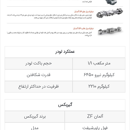
عملکرد لودر
متر مکعب 1/1
حجم باکت لودر
کیلوگرم نیرو 6450
قدرت شکافتن
کیلوگرم 2210
ظرفیت در حداکثر ارتفاع
گیربکس
آلمان ZF
برند گیربکس
فول پاورشیفت
مدل