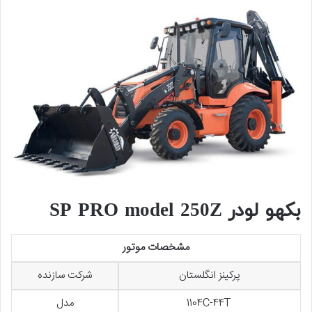
بکهو لودر SP PRO model 250Z
مشخصات موتور
پرکینز انگلستان
شرکت سازنده
1104C-44T
مدل