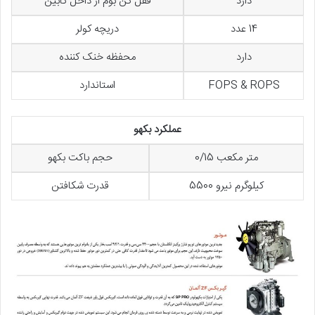
دارد
قفل کن بوم از داخل کابین
14 عدد
دریچه کولر
دارد
محفظه خنک کننده
FOPS & ROPS
استاندارد
عملکرد بکهو
متر مکعب 0/15
حجم باکت بکهو
کیلوگرم نیرو 5500
قدرت شکافتن