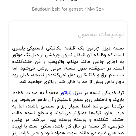
Baudouin belt for genset 4M06G50
توضیحات محصول
تسمه دیزل ژنراتور یک قطعه مکانیکی لاستیکی-پلیمری
است که وظیفه آن
انتقال نیروی چرخشی از میل
لنگ موتور
به اجزای جانبی
مانند دینام، واترپمپ و فن خنک‌کننده
است. در حقیقت، بدون تسمه،
موتور روشن می
شود، اما
سیستم برق و خنک
کاری عمل نمی
کند
؛ در نتیجه، خیلی زود
دچار داغی بیش از حد یا خالی شدن باتری خواهید شد.
ترک‌خوردگی تسمه در
دیزل ژنراتور
معمولاً به‌ صورت خطوط
باریک و نامنظم روی سطح لاستیکی آن ظاهر می‌شود. این
ترک‌ها می‌توانند ابتدا بسیار ریز و سطحی باشند، اما به
مرور زمان، ترک‌ها عمیق‌تر می‌شوند و سطح تسمه حالت
خشک، شکننده و پوسته‌ پوسته پیدا می‌کند. در چنین
شرایطی، اگر تسمه در حال کار باشد، ممکن است با ایجاد
صداهای غیرعادی مانند سوت همراه شود و حتی ذرات ریز